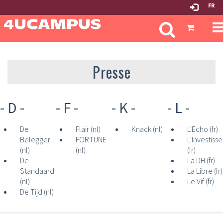
FR
T
n
Presse
- D -
- F -
- K -
- L -
De
Flair (nl)
Knack (nl)
L'Echo (fr)
Belegger
FORTUNE
L'Investisse
(nl)
(nl)
(fr)
De
La DH (fr)
Standaard
La Libre (fr)
(nl)
Le Vif (fr)
De Tijd (nl)