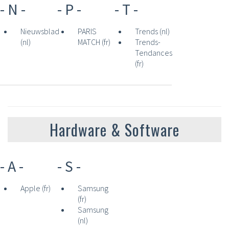
- N -
- P -
- T -
Nieuwsblad
PARIS
Trends (nl)
(nl)
MATCH (fr)
Trends-
Tendances
(fr)
Hardware & Software
- A -
- S -
Apple (fr)
Samsung
(fr)
Samsung
(nl)